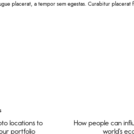
ugue placerat, a tempor sem egestas. Curabitur placerat f
s
to locations to
How people can infl
ur portfolio
world’s eco