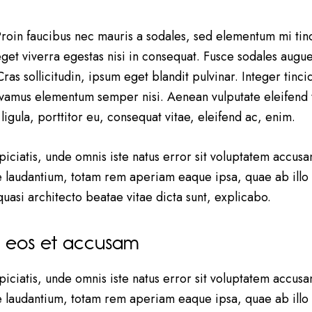
roin faucibus nec mauris a sodales, sed elementum mi tin
get viverra egestas nisi in consequat. Fusce sodales augu
as sollicitudin, ipsum eget blandit pulvinar. Integer tinci
vamus elementum semper nisi. Aenean vulputate eleifend t
igula, porttitor eu, consequat vitae, eleifend ac, enim.
piciatis, unde omnis iste natus error sit voluptatem accusa
laudantium, totam rem aperiam eaque ipsa, quae ab illo 
 quasi architecto beatae vitae dicta sunt, explicabo.
o eos et accusam
piciatis, unde omnis iste natus error sit voluptatem accusa
laudantium, totam rem aperiam eaque ipsa, quae ab illo 