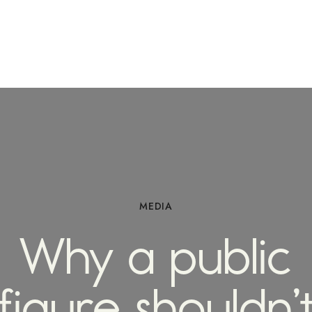
MEDIA
Why a public
figure shouldn’