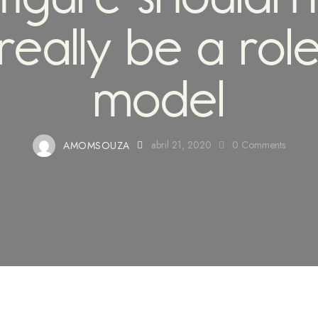
really be a rol
model
AMOMSOUZA
abril 21, 2020
0
Comments