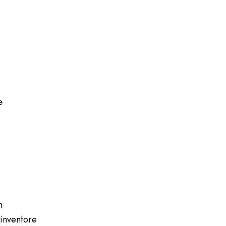
e
m
inventore