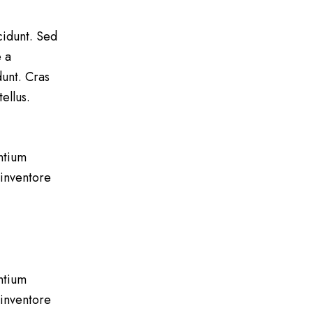
cidunt. Sed
e a
dunt. Cras
ellus.
ntium
inventore
ntium
inventore