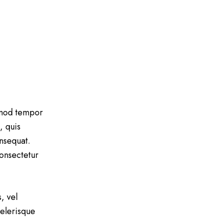
usmod tempor
, quis
nsequat.
consectetur
, vel
elerisque