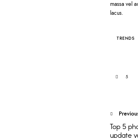
massa vel a
lacus.
TRENDS
5
Previou
Top 5 pho
update yo