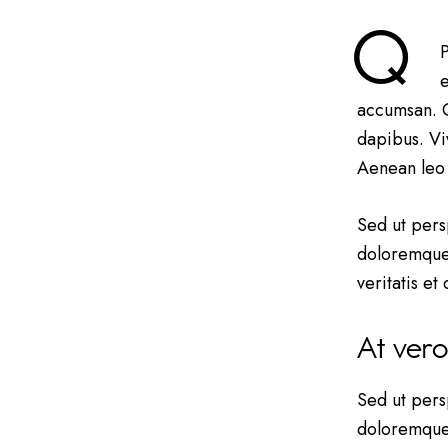
Q
P
e
accumsan. Cr
dapibus. Vi
Aenean leo l
Sed ut pers
doloremque 
veritatis et
At ver
Sed ut pers
doloremque 