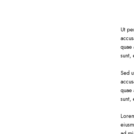
Ut pe
accus
quae a
sunt,
Sed u
accus
quae a
sunt,
Lorem
eiusm
ad mi