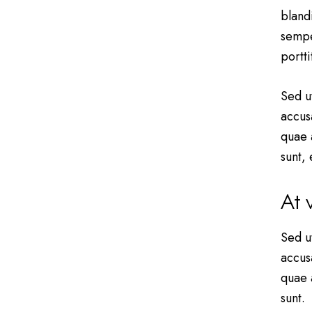
bland
sempe
portt
Sed u
accus
quae a
sunt,
At 
Sed u
accus
quae a
sunt.