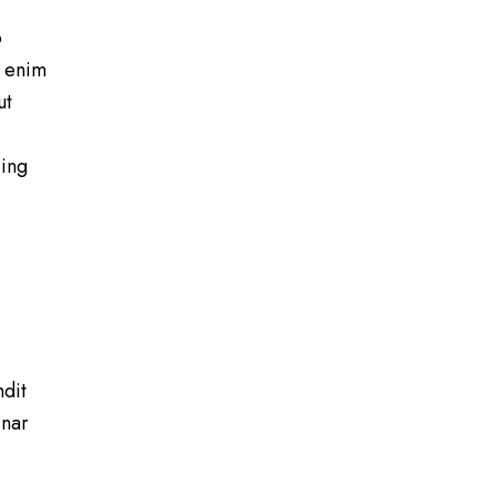
o
t enim
ut
cing
ndit
inar