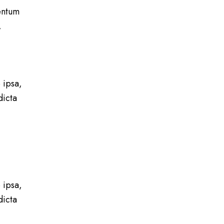
mentum
,
 ipsa,
dicta
 ipsa,
dicta