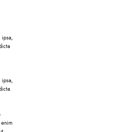
 ipsa,
dicta
 ipsa,
dicta
o
t enim
ut