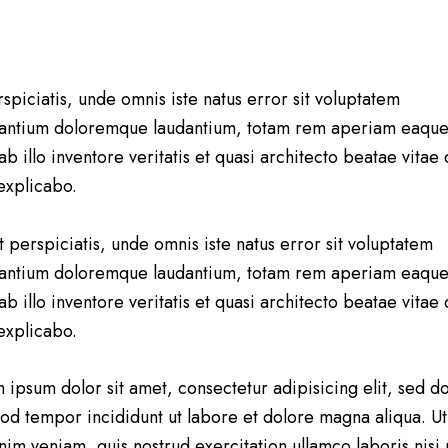
rspiciatis, unde omnis iste natus error sit voluptatem
antium doloremque laudantium, totam rem aperiam eaque
b illo inventore veritatis et quasi architecto beatae vitae 
 explicabo.
t perspiciatis, unde omnis iste natus error sit voluptatem
antium doloremque laudantium, totam rem aperiam eaque
b illo inventore veritatis et quasi architecto beatae vitae 
 explicabo.
 ipsum dolor sit amet, consectetur adipisicing elit, sed d
od tempor incididunt ut labore et dolore magna aliqua. U
nim veniam, quis nostrud exercitation ullamco laboris nisi 