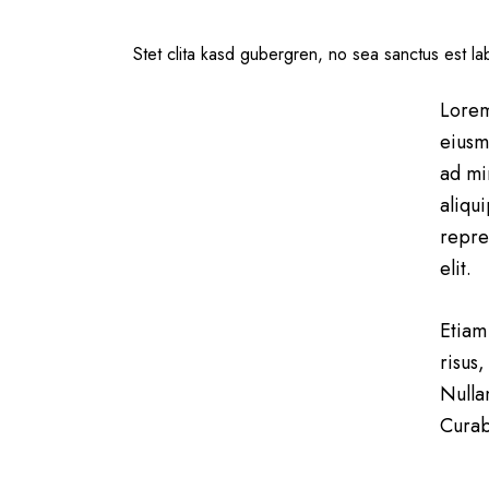
Stet clita kasd gubergren, no sea sanctus est l
Lorem
eiusm
ad mi
aliqu
repre
elit.
Etiam
risus
Nulla
Curab