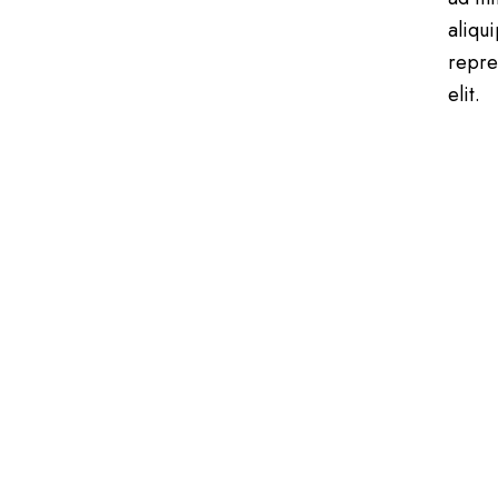
aliqu
repre
elit.