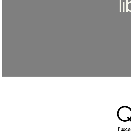
l
Fusce