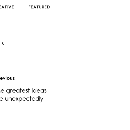
EATIVE
FEATURED
0
revious
the greatest ideas
e unexpectedly