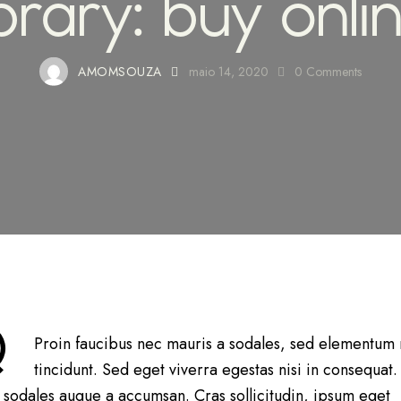
ibrary: buy onli
AMOMSOUZA
maio 14, 2020
0
Comments
Q
Proin faucibus nec mauris a sodales, sed elementum
tincidunt. Sed eget viverra egestas nisi in consequat.
 sodales augue a accumsan. Cras sollicitudin, ipsum eget