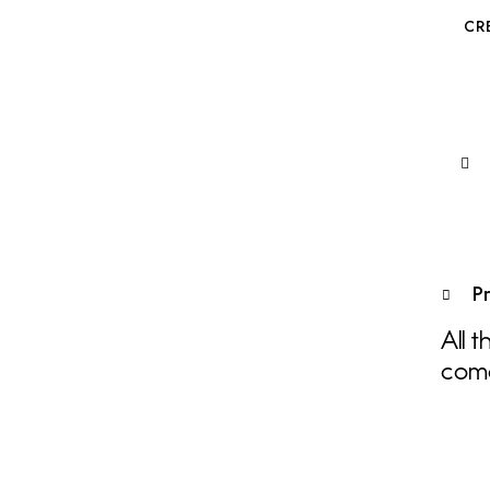
CR
P
All 
com