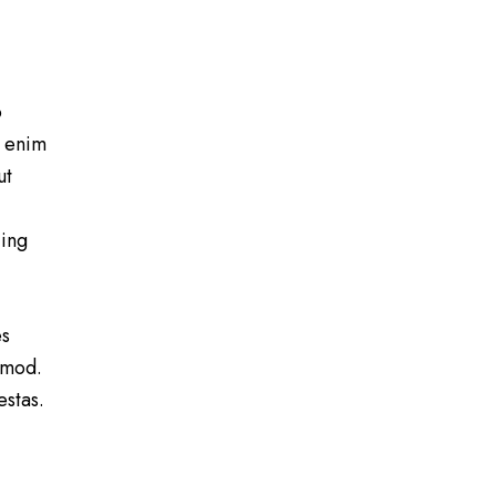
o
t enim
ut
cing
es
smod.
estas.