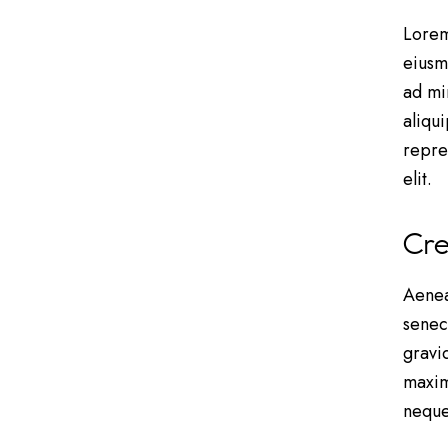
Lorem
eiusm
ad mi
aliqu
repre
elit.
Cre
Aenea
senec
gravid
maxim
neque 