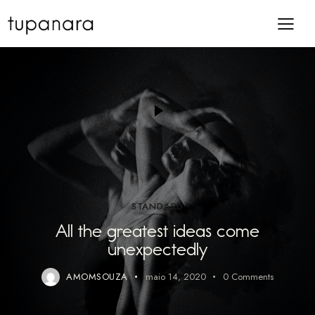
STANDARD
All the greatest ideas come
unexpectedly
AMOMSOUZA
maio 14, 2020
0
Comments